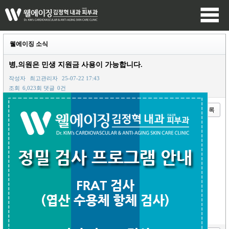
웰에이징 소식
병,의원은 민생 지원금 사용이 가능합니다.
작성자
최고관리자
25-07-22 17:43
조회
6,023회
댓글
0건
이전글
다음글
목록
본문
민생지원금 사용이 가능한 의원입니다.