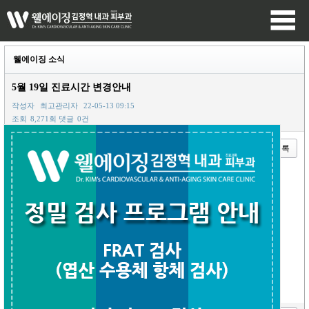
웰에이징 소식
5월 19일 진료시간 변경안내
작성자
최고관리자
22-05-13 09:15
조회
8,271회
댓글
0건
이전글
다음글
목록
본문
개인 사정으로 인해
5월 19일 (목)에는
오전 진료가 불가합니다.
오후 진료는 정상적으로 오후 2시~ 7시까지 진행합니다.
진료에 참고해주시고,
많은 양해 부탁드립니다.